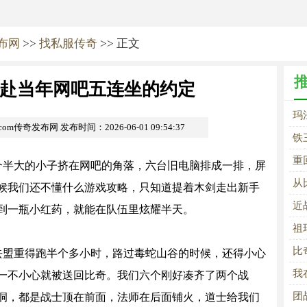
发布网
>>
找私服传奇
>> 正文
赴当年网吧五连坐的约定
玛
i.com传奇发布网
发布时间：2026-06-01 09:54:37
铁
队
重
个半大的小子挤在网吧的角落，六台旧电脑排成一排，屏
乐
从
候我们还不懂什么游戏攻略，只知道提着木剑走出新手
散
近
到一瓶小红药，就能在队伍里炫耀半天。
祖
神
比
去盟重得跑半个多小时，路过毒蛇山谷的时候，还得小心
我
一不小心就被送回比奇。我们六个刚好凑齐了两个战
团
洞，都是战士顶在前面，法师在后面铺火，道士给我们