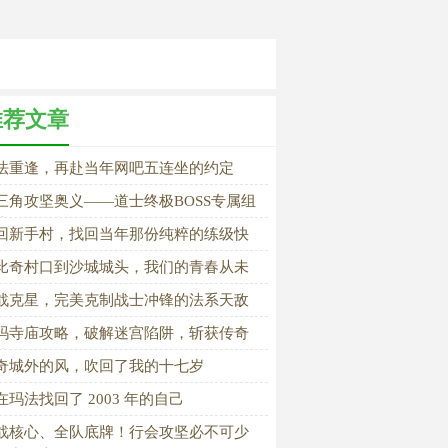
推荐文章
法重逢，再赴当年网吧五连坐的约定
三角攻坚奥义——道士终极BOSS专属组
协作全解析
回新手村，找回当年那份纯粹的练级快
比奇村口到沙城城头，我们的青春从未
场
战克星，完美克制战士冲锋的法系天敌
玛寺庙攻略，破解迷宫陷阱，斩获传奇
装
奇城外的风，吹回了我的十七岁
在玛法找回了 2003 年的自己
战核心、全队底牌！行会攻坚必不可少