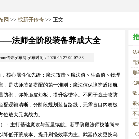
发布网
>>
找新开传奇
>> 正文
——法师全阶段装备养成大全
法
i.com传奇发布网
发布时间：2026-05-27 09:07:33
大
元
那
，核心属性优先级：魔法攻击＞魔法值＞生命值＞物理
召
害，是法师装备搭配的第一准则；魔法值保障护盾续航
验
散
量防御，弥补脆皮短板，提升容错率。不同于战士攻防
宿
银
搭配逻辑清晰，分阶段规划装备路线，无需盲目内卷极
不
方位放大元素战力。
重
道
用）：主打基础魔攻与蓝量续航。新手阶段法师技能尚未
《
以降低开荒成本、提升刷怪效率为主。武器依次更换乌