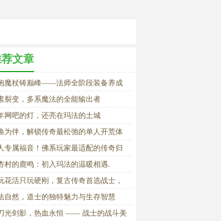
推荐文章
袍魔杖铸巅峰——法师全阶段装备养成
全
素裂变，多系魔法的全能输出者
年网吧的灯，还亮在玛法的土城
唤为伴，解锁传奇最松弛的单人开荒体
人专属福音！佛系玩家最适配的传奇归
杏村的鹿鸣：初入玛法的温暖相遇.
玩花活只玩硬刚，复古传奇首选战士，
拾当年网吧热血
法自然，道士的独特魅力与生存智慧
刀光剑影，热血永恒 —— 战士的战斗美